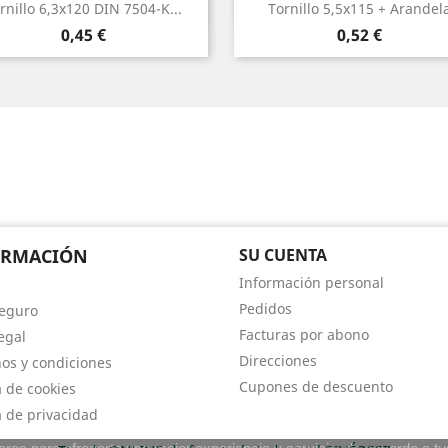
Vista rápida
Vista rápida


rnillo 6,3x120 DIN 7504-K...
Tornillo 5,5x115 + Arandel
Precio
Precio
0,45 €
0,52 €
ORMACIÓN
SU CUENTA
Información personal
Pedidos
eguro
Facturas por abono
egal
Direcciones
os y condiciones
Cupones de descuento
a de cookies
a de privacidad