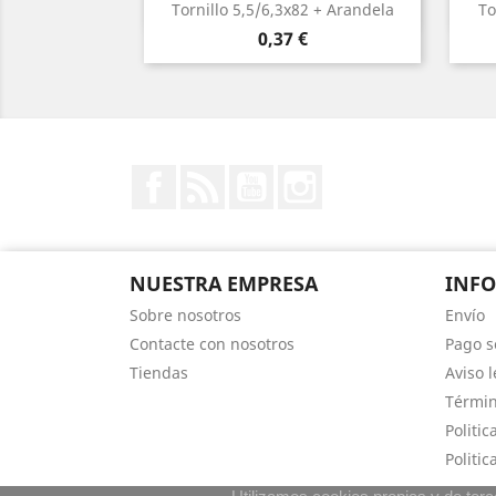
Vista rápida

Tornillo 5,5/6,3x82 + Arandela
To
Precio
0,37 €
Facebook
Rss
YouTube
Instagram
NUESTRA EMPRESA
INF
Sobre nosotros
Envío
Contacte con nosotros
Pago s
Tiendas
Aviso l
Términ
Politic
Politic