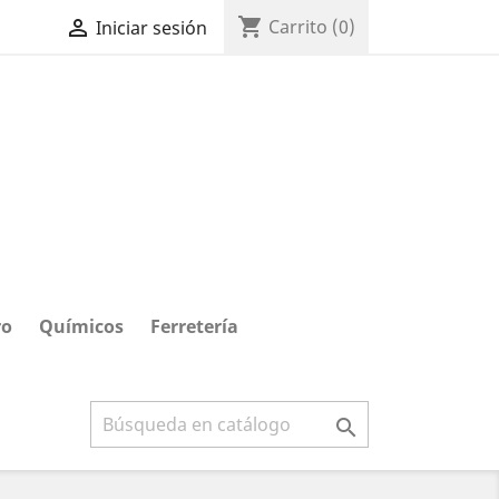
shopping_cart

Carrito
(0)
Iniciar sesión
ro
Químicos
Ferretería
