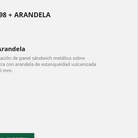
X98 + ARANDELA
 Arandela
ijación de panel sándwich metálico sobre
tra con arandela de estanqueidad vulcanizada
16 mm.