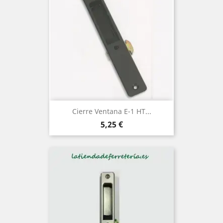
Cierre Ventana E-1 HT...
Precio
5,25 €