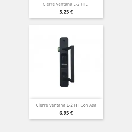
Cierre Ventana E-2 HT...
Precio
5,25 €
Cierre Ventana E-2 HT Con Asa
Precio
6,95 €