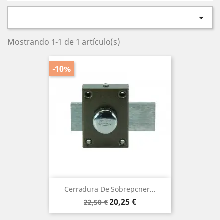

Mostrando 1-1 de 1 artículo(s)
-10%
Cerradura De Sobreponer...
Precio
Precio
20,25 €
22,50 €
base