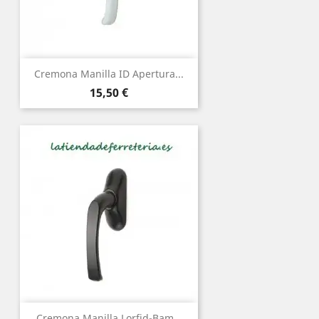
Cremona Manilla ID Apertura...
Precio
15,50 €
Cremona Manilla Lorfid-Bam...