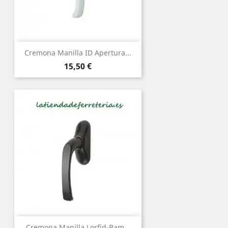
Cremona Manilla ID Apertura...
Precio
15,50 €
Cremona Manilla Lorfid-Bam...