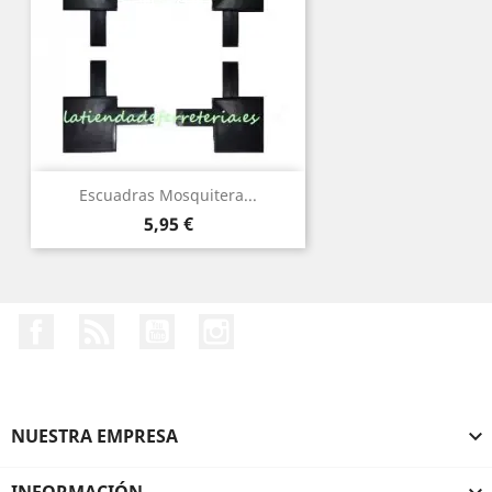
Escuadras Mosquitera...
Precio
5,95 €
Facebook
Rss
YouTube
Instagram
NUESTRA EMPRESA

INFORMACIÓN