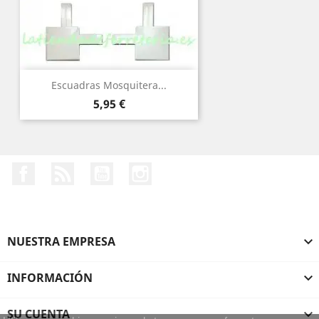
Escuadras Mosquitera...
Precio
5,95 €
Facebook
Rss
YouTube
Instagram
NUESTRA EMPRESA

INFORMACIÓN

SU CUENTA
