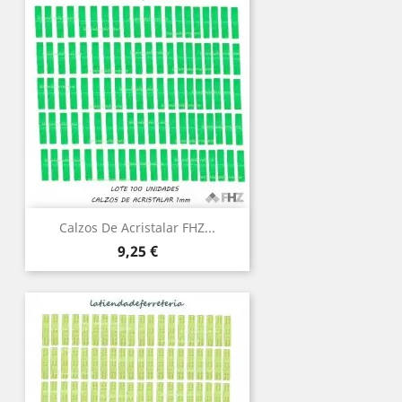
Calzos De Acristalar FHZ...
Precio
9,25 €