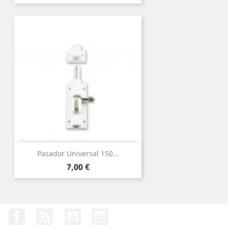
Pasador Universal 150...
Precio
7,00 €
Facebook
Rss
YouTube
Instagram