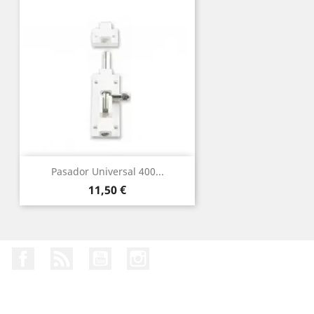
Pasador Universal 400...
Precio
11,50 €
Facebook
Rss
YouTube
Instagram